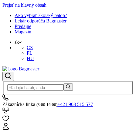
Prejsť na hlavný obsah
Ako vybrať školský batoh?
Lekár odporúča Bagmaster
Predajne
Magazín
sk
CZ
PL
HU
Zákaznícka linka
+421 903 515 577
(8:00-16:00)