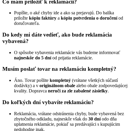
Čo mám priložiť k reklamácii?
Popíšte, o aké chyby ide a ako sa prejavujú. Do balíka
priložte
kópiu faktúry
a
kópiu potvrdenia o doručení
od
doručovateľa.
Do kedy mi dáte vedieť, ako bude reklamácia
vybavená?
O spôsobe vybavenia reklamácie vás budeme informovať
najneskôr do 5 dní
od prijatia reklamácie.
Musím poslať tovar na reklamáciu kompletný?
Áno. Tovar pošlite
kompletný
(vrátane všetkých súčastí
dodávky) a v
originálnom obale
alebo obale zodpovedajúcej
kvality. Dopravca
neručí za zle zabalené zásielky
.
Do koľkých dní vybavíte reklamáciu?
Reklamácia, vrátane odstránenia chyby, bude vybavená bez
zbytočného odkladu, najneskôr však do
30 dní
odo dňa
uplatnenia reklamácie, pokiaľ sa predávajúci s kupujúcim
nedohodne inak.