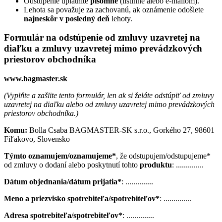
Odstúpenie uplatnite
písomne
(listinne alebo e-mailom).
Lehota sa považuje za zachovanú, ak oznámenie odošlete
najneskôr v posledný deň
lehoty.
Formulár na odstúpenie od zmluvy uzavretej na
diaľku a zmluvy uzavretej mimo prevádzkových
priestorov obchodníka
www.bagmaster.sk
(Vyplňte a zašlite tento formulár, len ak si želáte odstúpiť od zmluvy
uzavretej na diaľku alebo od zmluvy uzavretej mimo prevádzkových
priestorov obchodníka.)
Komu:
Bolla Csaba BAGMASTER-SK s.r.o., Gorkého 27, 98601
Fiľakovo, Slovensko
Týmto oznamujem/oznamujeme*
, že odstupujem/odstupujeme*
od zmluvy o dodaní alebo poskytnutí tohto
produktu
: ..............
Dátum objednania/dátum prijatia*
: ..............
Meno a priezvisko spotrebiteľa/spotrebiteľov*
: ..............
Adresa spotrebiteľa/spotrebiteľov*
: ..............