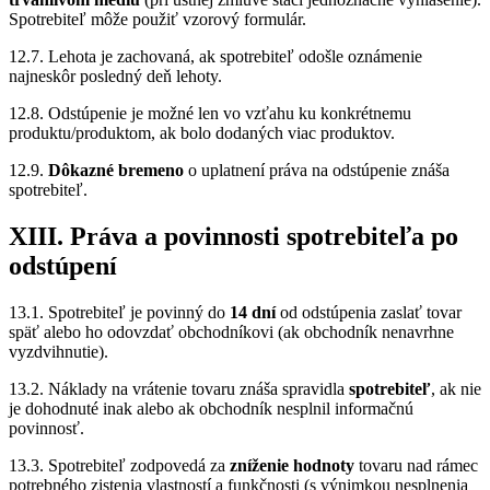
Spotrebiteľ môže použiť vzorový formulár.
12.7. Lehota je zachovaná, ak spotrebiteľ odošle oznámenie
najneskôr posledný deň lehoty.
12.8. Odstúpenie je možné len vo vzťahu ku konkrétnemu
produktu/produktom, ak bolo dodaných viac produktov.
12.9.
Dôkazné bremeno
o uplatnení práva na odstúpenie znáša
spotrebiteľ.
XIII. Práva a povinnosti spotrebiteľa po
odstúpení
13.1. Spotrebiteľ je povinný do
14 dní
od odstúpenia zaslať tovar
späť alebo ho odovzdať obchodníkovi (ak obchodník nenavrhne
vyzdvihnutie).
13.2. Náklady na vrátenie tovaru znáša spravidla
spotrebiteľ
, ak nie
je dohodnuté inak alebo ak obchodník nesplnil informačnú
povinnosť.
13.3. Spotrebiteľ zodpovedá za
zníženie hodnoty
tovaru nad rámec
potrebného zistenia vlastností a funkčnosti (s výnimkou nesplnenia