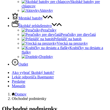
Školské batohy pre
chlapcov
Aktovky
Mestské batohy
Školské príslušenstvo
Peračníky
Peračníky pre dievčatá
Pršiplášť na batoh
Vrecká na prezuvky
Krabičky na desiatu a
flašky
Doplnky
Outlet
Ako vybrať školský batoh?
Lekár odporúča Bagmaster
Predajne
Magazín
Domov
Obchodné podmienky
Obchodné podmienky