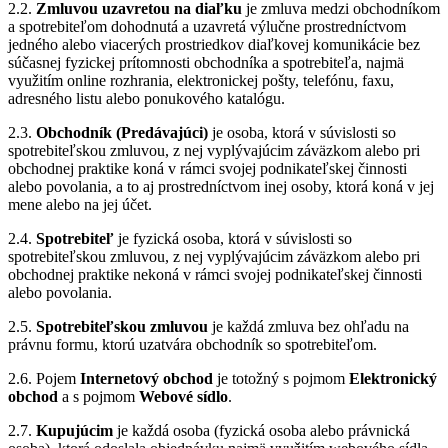
2.2.
Zmluvou uzavretou na diaľku
je zmluva medzi obchodníkom
a spotrebiteľom dohodnutá a uzavretá výlučne prostredníctvom
jedného alebo viacerých prostriedkov diaľkovej komunikácie bez
súčasnej fyzickej prítomnosti obchodníka a spotrebiteľa, najmä
využitím online rozhrania, elektronickej pošty, telefónu, faxu,
adresného listu alebo ponukového katalógu.
2.3.
Obchodník (Predávajúci)
je osoba, ktorá v súvislosti so
spotrebiteľskou zmluvou, z nej vyplývajúcim záväzkom alebo pri
obchodnej praktike koná v rámci svojej podnikateľskej činnosti
alebo povolania, a to aj prostredníctvom inej osoby, ktorá koná v jej
mene alebo na jej účet.
2.4.
Spotrebiteľ
je fyzická osoba, ktorá v súvislosti so
spotrebiteľskou zmluvou, z nej vyplývajúcim záväzkom alebo pri
obchodnej praktike nekoná v rámci svojej podnikateľskej činnosti
alebo povolania.
2.5.
Spotrebiteľskou zmluvou
je každá zmluva bez ohľadu na
právnu formu, ktorú uzatvára obchodník so spotrebiteľom.
2.6. Pojem
Internetový obchod
je totožný s pojmom
Elektronický
obchod
a s pojmom
Webové sídlo
.
2.7.
Kupujúcim
je každá osoba (fyzická osoba alebo právnická