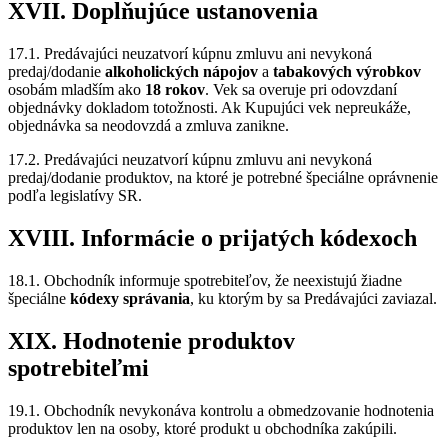
XVII. Doplňujúce ustanovenia
17.1. Predávajúci neuzatvorí kúpnu zmluvu ani nevykoná
predaj/dodanie
alkoholických nápojov
a
tabakových výrobkov
osobám mladším ako
18 rokov
. Vek sa overuje pri odovzdaní
objednávky dokladom totožnosti. Ak Kupujúci vek nepreukáže,
objednávka sa neodovzdá a zmluva zanikne.
17.2. Predávajúci neuzatvorí kúpnu zmluvu ani nevykoná
predaj/dodanie produktov, na ktoré je potrebné špeciálne oprávnenie
podľa legislatívy SR.
XVIII. Informácie o prijatých kódexoch
18.1. Obchodník informuje spotrebiteľov, že neexistujú žiadne
špeciálne
kódexy správania
, ku ktorým by sa Predávajúci zaviazal.
XIX. Hodnotenie produktov
spotrebiteľmi
19.1. Obchodník nevykonáva kontrolu a obmedzovanie hodnotenia
produktov len na osoby, ktoré produkt u obchodníka zakúpili.