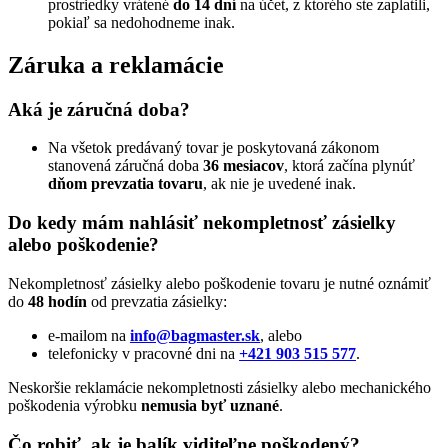
prostriedky vrátené
do 14 dní
na účet, z ktorého ste zaplatili,
pokiaľ sa nedohodneme inak.
Záruka a reklamácie
Aká je záručná doba?
Na všetok predávaný tovar je poskytovaná zákonom
stanovená záručná doba
36 mesiacov
, ktorá začína plynúť
dňom prevzatia tovaru
, ak nie je uvedené inak.
Do kedy mám nahlásiť nekompletnosť zásielky
alebo poškodenie?
Nekompletnosť zásielky alebo poškodenie tovaru je nutné oznámiť
do
48 hodín
od prevzatia zásielky:
e-mailom na
info@bagmaster.sk
, alebo
telefonicky v pracovné dni na
+421 903 515 577
.
Neskoršie reklamácie nekompletnosti zásielky alebo mechanického
poškodenia výrobku
nemusia byť uznané
.
Čo robiť, ak je balík viditeľne poškodený?