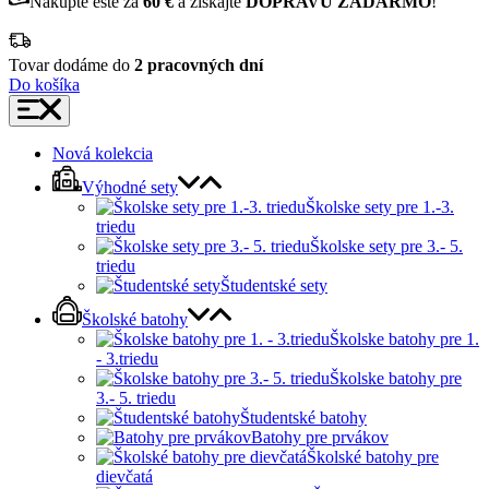
Nakúpte ešte za
60 €
a získajte
DOPRAVU ZADARMO
!
Tovar dodáme do
2 pracovných dní
Do košíka
Nová kolekcia
Výhodné sety
Školske sety pre 1.-3.
triedu
Školske sety pre 3.- 5.
triedu
Študentské sety
Školské batohy
Školske batohy pre 1.
- 3.triedu
Školske batohy pre
3.- 5. triedu
Študentské batohy
Batohy pre prvákov
Školské batohy pre
dievčatá