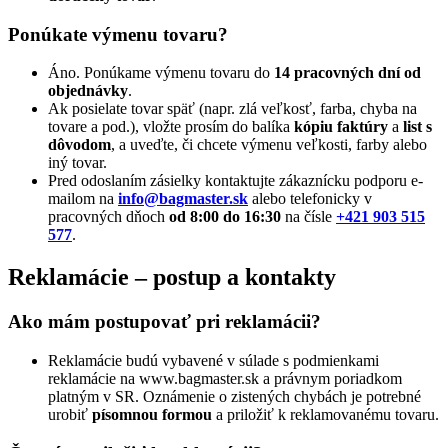
Ponúkate výmenu tovaru?
Áno. Ponúkame výmenu tovaru do
14 pracovných dní od
objednávky
.
Ak posielate tovar späť (napr. zlá veľkosť, farba, chyba na
tovare a pod.), vložte prosím do balíka
kópiu faktúry
a
list s
dôvodom
, a uveďte, či chcete výmenu veľkosti, farby alebo
iný tovar.
Pred odoslaním zásielky kontaktujte zákaznícku podporu e-
mailom na
info@bagmaster.sk
alebo telefonicky v
pracovných dňoch
od 8:00 do 16:30
na čísle
+421 903 515
577
.
Reklamácie – postup a kontakty
Ako mám postupovať pri reklamácii?
Reklamácie budú vybavené v súlade s podmienkami
reklamácie na www.bagmaster.sk a právnym poriadkom
platným v SR. Oznámenie o zistených chybách je potrebné
urobiť
písomnou formou
a priložiť k reklamovanému tovaru.