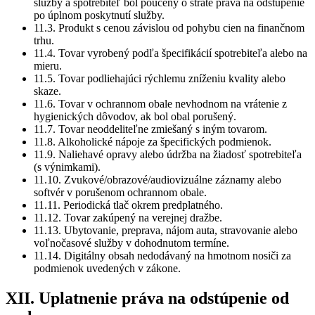
služby a spotrebiteľ bol poučený o strate práva na odstúpenie
po úplnom poskytnutí služby.
11.3. Produkt s cenou závislou od pohybu cien na finančnom
trhu.
11.4. Tovar vyrobený podľa špecifikácií spotrebiteľa alebo na
mieru.
11.5. Tovar podliehajúci rýchlemu zníženiu kvality alebo
skaze.
11.6. Tovar v ochrannom obale nevhodnom na vrátenie z
hygienických dôvodov, ak bol obal porušený.
11.7. Tovar neoddeliteľne zmiešaný s iným tovarom.
11.8. Alkoholické nápoje za špecifických podmienok.
11.9. Naliehavé opravy alebo údržba na žiadosť spotrebiteľa
(s výnimkami).
11.10. Zvukové/obrazové/audiovizuálne záznamy alebo
softvér v porušenom ochrannom obale.
11.11. Periodická tlač okrem predplatného.
11.12. Tovar zakúpený na verejnej dražbe.
11.13. Ubytovanie, preprava, nájom auta, stravovanie alebo
voľnočasové služby v dohodnutom termíne.
11.14. Digitálny obsah nedodávaný na hmotnom nosiči za
podmienok uvedených v zákone.
XII. Uplatnenie práva na odstúpenie od