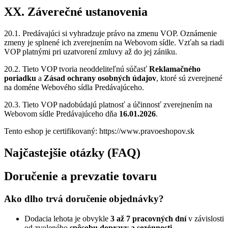
XX. Záverečné ustanovenia
20.1. Predávajúci si vyhradzuje právo na zmenu VOP. Oznámenie
zmeny je splnené ich zverejnením na Webovom sídle. Vzťah sa riadi
VOP platnými pri uzatvorení zmluvy až do jej zániku.
20.2. Tieto VOP tvoria neoddeliteľnú súčasť
Reklamačného
poriadku
a
Zásad ochrany osobných údajov
, ktoré sú zverejnené
na doméne Webového sídla Predávajúceho.
20.3. Tieto VOP nadobúdajú platnosť a účinnosť zverejnením na
Webovom sídle Predávajúceho dňa
16.01.2026
.
Tento eshop je certifikovaný: https://www.pravoeshopov.sk
Najčastejšie otázky (FAQ)
Doručenie a prevzatie tovaru
Ako dlho trvá doručenie objednávky?
Dodacia lehota je obvykle
3 až 7 pracovných dní
v závislosti
od zvoleného
spôsobu dopravy a sezónnosti
.