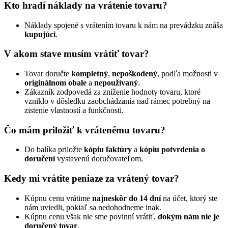
Kto hradí náklady na vrátenie tovaru?
Náklady spojené s vrátením tovaru k nám na prevádzku znáša
kupujúci
.
V akom stave musím vrátiť tovar?
Tovar doručte
kompletný
,
nepoškodený
, podľa možnosti v
originálnom obale
a
nepoužívaný
.
Zákazník zodpovedá za zníženie hodnoty tovaru, ktoré
vzniklo v dôsledku zaobchádzania nad rámec potrebný na
zistenie vlastností a funkčnosti.
Čo mám priložiť k vrátenému tovaru?
Do balíka priložte
kópiu faktúry
a
kópiu potvrdenia o
doručení
vystavenú doručovateľom.
Kedy mi vrátite peniaze za vrátený tovar?
Kúpnu cenu vrátime
najneskôr do 14 dní
na účet, ktorý ste
nám uviedli, pokiaľ sa nedohodneme inak.
Kúpnu cenu však nie sme povinní vrátiť,
dokým nám nie je
doručený tovar
.