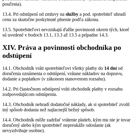
poučenia).
13.4. Pri odstúpení od zmluvy na
služby
a pod. spotrebiteľ uhradí
cenu za skutočne poskytnuté plnenie podľa zákona.
13.5. Spotrebiteľovi nevznikajú ďalšie povinnosti okrem tých, ktoré
sú uvedené v bodoch 13.1, 13.3 až 13.5 a prípadne 14.3.
XIV. Práva a povinnosti obchodníka po
odstúpení
14.1. Obchodník vráti spotrebiteľovi všetky platby do
14 dní
od
doručenia oznámenia o odstúpení, vrátane nákladov na dopravu,
dodanie a poplatkov (v zákonom stanovenom rozsahu).
14.2. Pri čiastočnom odstúpení vráti obchodník platby v rozsahu
zodpovedajúcom odstúpeniu.
14.3. Obchodník nehradí dodatočné náklady, ak si spotrebiteľ zvolil
iný spôsob dodania než najlacnejší bežný spôsob.
14.4. Obchodník môže zadržať vrátenie platieb, kým mu nie je tovar
doručený alebo kým spotrebiteľ nepreukáže odoslanie (ak
nevyzdvihuje osobne).