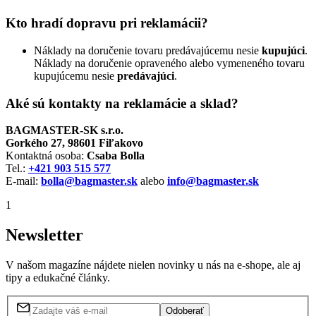
Kto hradí dopravu pri reklamácii?
Náklady na doručenie tovaru predávajúcemu nesie
kupujúci
.
Náklady na doručenie opraveného alebo vymeneného tovaru
kupujúcemu nesie
predávajúci
.
Aké sú kontakty na reklamácie a sklad?
BAGMASTER-SK s.r.o.
Gorkého 27, 98601 Fiľakovo
Kontaktná osoba:
Csaba Bolla
Tel.:
+421 903 515 577
E-mail:
bolla@bagmaster.sk
alebo
info@bagmaster.sk
1
Newsletter
V našom magazíne nájdete nielen novinky u nás na e-shope, ale aj
tipy a edukačné články.
Odoberať