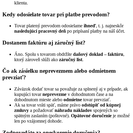
klienta.
Kedy odosielate tovar pri platbe prevodom?
Tovar platený prevodom odosielame
ihneď
, t. j. najneskôr
nasledujúci pracovný deň
po pripísaní platby na náš účet.
Dostanem faktúru aj záručný list?
Áno. Spolu s tovarom obdržíte
daňový doklad – faktúru
,
ktorý zároveň slúži ako
záručný list
.
Čo ak zásielku neprevezmem alebo odmietnem
prevziať?
Záväzok dodať tovar sa považuje za splnený aj v prípade, ak
kupujúci tovar
neprevezme
v dohodnutom čase a na
dohodnutom mieste alebo
odmietne
tovar prevziať.
Ak sa tovar vráti späť, máme právo
odstúpiť od kúpnej
zmluvy
a požadovať
náhradu nákladov
spojených so
spätným zaslaním (poštovné).
Opätovné doručenie
je možné
len po vzájomnej dohode.
Zodpovedáte za oneskorenie doručenia?