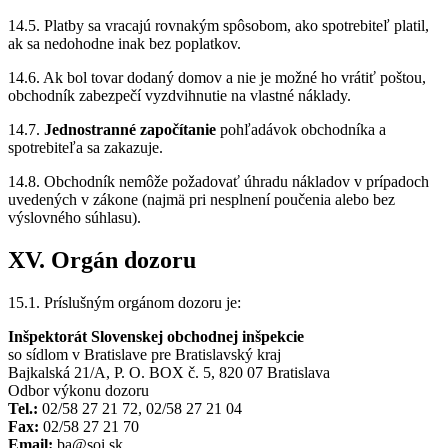
14.5. Platby sa vracajú rovnakým spôsobom, ako spotrebiteľ platil,
ak sa nedohodne inak bez poplatkov.
14.6. Ak bol tovar dodaný domov a nie je možné ho vrátiť poštou,
obchodník zabezpečí vyzdvihnutie na vlastné náklady.
14.7.
Jednostranné započítanie
pohľadávok obchodníka a
spotrebiteľa sa zakazuje.
14.8. Obchodník nemôže požadovať úhradu nákladov v prípadoch
uvedených v zákone (najmä pri nesplnení poučenia alebo bez
výslovného súhlasu).
XV. Orgán dozoru
15.1. Príslušným orgánom dozoru je:
Inšpektorát Slovenskej obchodnej inšpekcie
so sídlom v Bratislave pre Bratislavský kraj
Bajkalská 21/A, P. O. BOX č. 5, 820 07 Bratislava
Odbor výkonu dozoru
Tel.:
02/58 27 21 72, 02/58 27 21 04
Fax:
02/58 27 21 70
Email:
ba@soi.sk