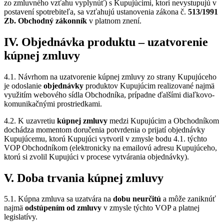
zo zmluvného vzťahu vyplynúť) s Kupujúcimi, ktorí nevystupujú v
postavení spotrebiteľa, sa vzťahujú ustanovenia zákona č.
513/1991
Zb. Obchodný zákonník
v platnom znení.
IV. Objednávka produktu – uzatvorenie
kúpnej zmluvy
4.1. Návrhom na uzatvorenie kúpnej zmluvy zo strany Kupujúceho
je odoslanie
objednávky
produktov Kupujúcim realizované najmä
využitím webového sídla Obchodníka, prípadne ďalšími diaľkovo-
komunikačnými prostriedkami.
4.2. K uzavretiu
kúpnej zmluvy
medzi Kupujúcim a Obchodníkom
dochádza momentom doručenia potvrdenia o prijatí objednávky
Kupujúcemu, ktorú Kupujúci vytvoril v zmysle bodu 4.1. týchto
VOP Obchodníkom (elektronicky na emailovú adresu Kupujúceho,
ktorú si zvolil Kupujúci v procese vytvárania objednávky).
V. Doba trvania kúpnej zmluvy
5.1. Kúpna zmluva sa uzatvára na
dobu neurčitú
a môže zaniknúť
najmä
odstúpením od zmluvy
v zmysle týchto VOP a platnej
legislatívy.