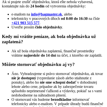
Ak si prajete zrušiť objednávku, ktorá ešte nebola vybavená,
kontaktujte nás do
24 hodín
od vytvorenia objednávky:
e-mailom na
info@bagmaster.sk
, alebo
telefonicky v pracovných dňoch
od 8:00 do 16:30
na čísle
+421 903 515 577
.
Uveďte prosím
číslo objednávky
.
Kedy mi vrátite peniaze, ak bola objednávka už
zaplatená?
Ak už bola objednávka zaplatená, finančné prostriedky
vrátime
najneskôr do 14 dní
na účet, z ktorého ste zaplatili.
Môžete stornovať objednávku aj vy?
Áno. Vyhradzujeme si právo stornovať objednávku, ak tovar
nie je dostupný
(vypredanie zásob alebo stiahnutie z
ponuky), alebo ho
nie sme schopní dodať
v dohodnutej
lehote alebo cene, prípadne ak by zabezpečenie tovaru
spôsobilo neprimerané ťažkosti a výdavky, pokiaľ sa s vami
nedohodneme na náhradnom plnení.
O stornovaní vás budeme
bezodkladne
informovať
telefonicky alebo e-mailom. V prípade úhrady budú finančné