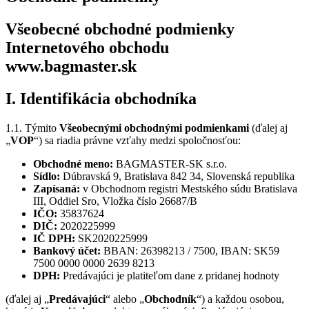
Všeobecné obchodné podmienky
Internetového obchodu
www.bagmaster.sk
I. Identifikácia obchodníka
1.1. Týmito
Všeobecnými obchodnými podmienkami
(ďalej aj
„
VOP
“) sa riadia právne vzťahy medzi spoločnosťou:
Obchodné meno:
BAGMASTER-SK s.r.o.
Sídlo:
Dúbravská 9, Bratislava 842 34, Slovenská republika
Zapísaná:
v Obchodnom registri Mestského súdu Bratislava
III, Oddiel Sro, Vložka číslo 26687/B
IČO:
35837624
DIČ:
2020225999
IČ DPH:
SK2020225999
Bankový účet:
BBAN: 26398213 / 7500, IBAN: SK59
7500 0000 0000 2639 8213
DPH:
Predávajúci je platiteľom dane z pridanej hodnoty
(ďalej aj „
Predávajúci
“ alebo „
Obchodník
“) a každou osobou,