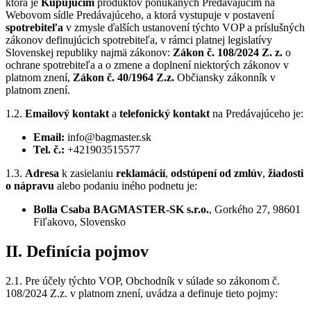
ktorá je
Kupujúcim
produktov ponúkaných Predávajúcim na
Webovom sídle Predávajúceho, a ktorá vystupuje v postavení
spotrebiteľa
v zmysle ďalších ustanovení týchto VOP a príslušných
zákonov definujúcich spotrebiteľa, v rámci platnej legislatívy
Slovenskej republiky najmä zákonov:
Zákon č. 108/2024 Z. z.
o
ochrane spotrebiteľa a o zmene a doplnení niektorých zákonov v
platnom znení,
Zákon č. 40/1964 Z.z.
Občiansky zákonník v
platnom znení.
1.2.
Emailový kontakt
a
telefonický kontakt
na Predávajúceho je:
Email:
info@bagmaster.sk
Tel. č.:
+421903515577
1.3.
Adresa
k zasielaniu
reklamácií
,
odstúpení od zmlúv
,
žiadosti
o nápravu
alebo podaniu iného podnetu je:
Bolla Csaba BAGMASTER-SK s.r.o.
, Gorkého 27, 98601
Fiľakovo, Slovensko
II. Definícia pojmov
2.1. Pre účely týchto VOP, Obchodník v súlade so zákonom č.
108/2024 Z.z. v platnom znení, uvádza a definuje tieto pojmy: