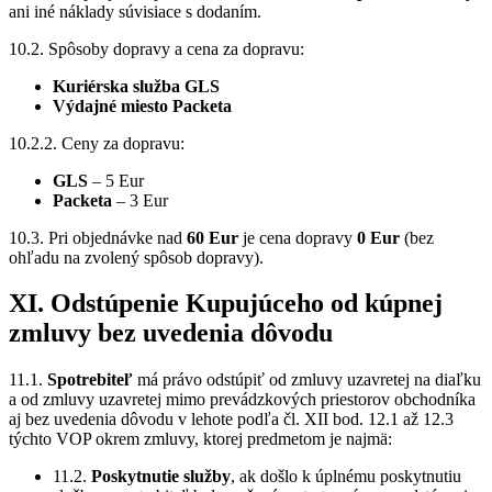
ani iné náklady súvisiace s dodaním.
10.2. Spôsoby dopravy a cena za dopravu:
Kuriérska služba GLS
Výdajné miesto Packeta
10.2.2. Ceny za dopravu:
GLS
– 5 Eur
Packeta
– 3 Eur
10.3. Pri objednávke nad
60 Eur
je cena dopravy
0 Eur
(bez
ohľadu na zvolený spôsob dopravy).
XI. Odstúpenie Kupujúceho od kúpnej
zmluvy bez uvedenia dôvodu
11.1.
Spotrebiteľ
má právo odstúpiť od zmluvy uzavretej na diaľku
a od zmluvy uzavretej mimo prevádzkových priestorov obchodníka
aj bez uvedenia dôvodu v lehote podľa čl. XII bod. 12.1 až 12.3
týchto VOP okrem zmluvy, ktorej predmetom je najmä:
11.2.
Poskytnutie služby
, ak došlo k úplnému poskytnutiu