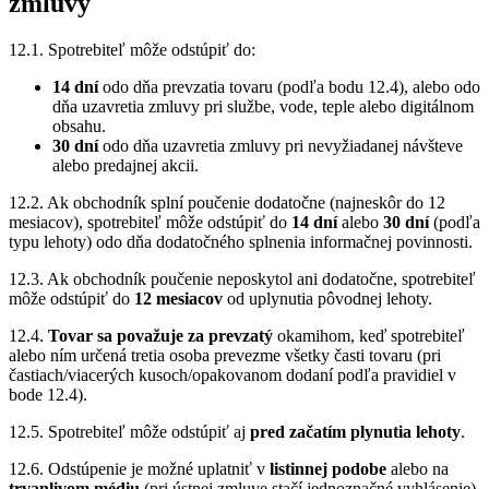
zmluvy
12.1. Spotrebiteľ môže odstúpiť do:
14 dní
odo dňa prevzatia tovaru (podľa bodu 12.4), alebo odo
dňa uzavretia zmluvy pri službe, vode, teple alebo digitálnom
obsahu.
30 dní
odo dňa uzavretia zmluvy pri nevyžiadanej návšteve
alebo predajnej akcii.
12.2. Ak obchodník splní poučenie dodatočne (najneskôr do 12
mesiacov), spotrebiteľ môže odstúpiť do
14 dní
alebo
30 dní
(podľa
typu lehoty) odo dňa dodatočného splnenia informačnej povinnosti.
12.3. Ak obchodník poučenie neposkytol ani dodatočne, spotrebiteľ
môže odstúpiť do
12 mesiacov
od uplynutia pôvodnej lehoty.
12.4.
Tovar sa považuje za prevzatý
okamihom, keď spotrebiteľ
alebo ním určená tretia osoba prevezme všetky časti tovaru (pri
častiach/viacerých kusoch/opakovanom dodaní podľa pravidiel v
bode 12.4).
12.5. Spotrebiteľ môže odstúpiť aj
pred začatím plynutia lehoty
.
12.6. Odstúpenie je možné uplatniť v
listinnej podobe
alebo na
trvanlivom médiu
(pri ústnej zmluve stačí jednoznačné vyhlásenie).