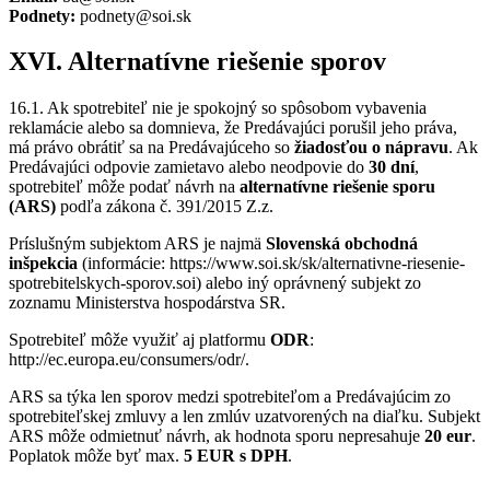
Podnety:
podnety@soi.sk
XVI. Alternatívne riešenie sporov
16.1. Ak spotrebiteľ nie je spokojný so spôsobom vybavenia
reklamácie alebo sa domnieva, že Predávajúci porušil jeho práva,
má právo obrátiť sa na Predávajúceho so
žiadosťou o nápravu
. Ak
Predávajúci odpovie zamietavo alebo neodpovie do
30 dní
,
spotrebiteľ môže podať návrh na
alternatívne riešenie sporu
(ARS)
podľa zákona č. 391/2015 Z.z.
Príslušným subjektom ARS je najmä
Slovenská obchodná
inšpekcia
(informácie: https://www.soi.sk/sk/alternativne-riesenie-
spotrebitelskych-sporov.soi) alebo iný oprávnený subjekt zo
zoznamu Ministerstva hospodárstva SR.
Spotrebiteľ môže využiť aj platformu
ODR
:
http://ec.europa.eu/consumers/odr/.
ARS sa týka len sporov medzi spotrebiteľom a Predávajúcim zo
spotrebiteľskej zmluvy a len zmlúv uzatvorených na diaľku. Subjekt
ARS môže odmietnuť návrh, ak hodnota sporu nepresahuje
20 eur
.
Poplatok môže byť max.
5 EUR s DPH
.