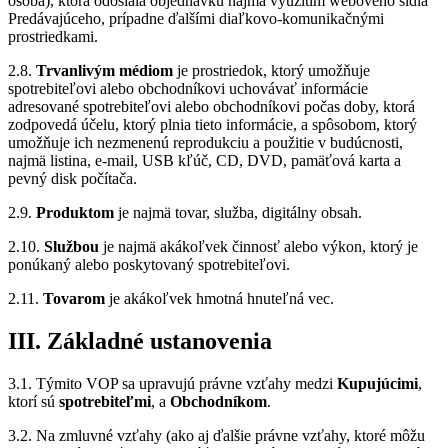
osoba), ktorá odoslala objednávku najmä využitím webového sídla
Predávajúceho, prípadne ďalšími diaľkovo-komunikačnými
prostriedkami.
2.8.
Trvanlivým médiom
je prostriedok, ktorý umožňuje
spotrebiteľovi alebo obchodníkovi uchovávať informácie
adresované spotrebiteľovi alebo obchodníkovi počas doby, ktorá
zodpovedá účelu, ktorý plnia tieto informácie, a spôsobom, ktorý
umožňuje ich nezmenenú reprodukciu a použitie v budúcnosti,
najmä listina, e-mail, USB kľúč, CD, DVD, pamäťová karta a
pevný disk počítača.
2.9.
Produktom
je najmä tovar, služba, digitálny obsah.
2.10.
Službou
je najmä akákoľvek činnosť alebo výkon, ktorý je
ponúkaný alebo poskytovaný spotrebiteľovi.
2.11.
Tovarom
je akákoľvek hmotná hnuteľná vec.
III. Základné ustanovenia
3.1. Týmito VOP sa upravujú právne vzťahy medzi
Kupujúcimi
,
ktorí sú
spotrebiteľmi
, a
Obchodníkom
.
3.2. Na zmluvné vzťahy (ako aj ďalšie právne vzťahy, ktoré môžu