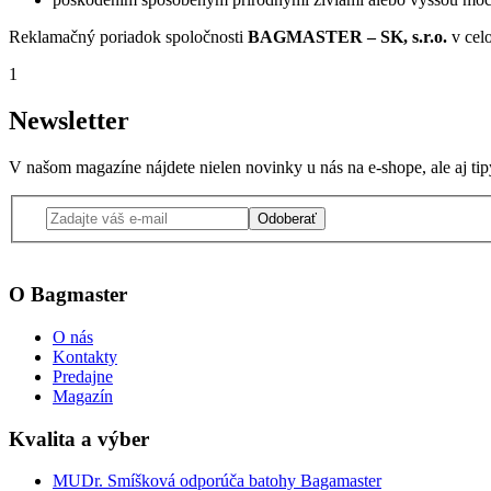
Reklamačný poriadok spoločnosti
BAGMASTER – SK, s.r.o.
v celo
1
Newsletter
V našom magazíne nájdete nielen novinky u nás na e-shope, ale aj ti
Odoberať
O Bagmaster
O nás
Kontakty
Predajne
Magazín
Kvalita a výber
MUDr. Smíšková odporúča batohy Bagamaster