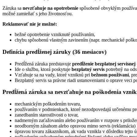
Záruka sa
nevzťahuje na opotrebenie
spôsobené obvyklým používan
možné zamieňať s jeho životnosťou.
Reklamovať nie je možné:
bežné opotrebenie vzniknuté používaním,
chybu spôsobenú vlastným zavinením (napr. mechanické poško
Definícia predĺženej záruky (36 mesiacov)
Predĺžená záruka predstavuje
predĺženie bezplatnej servisnej
Ide o službu, ktorá poskytuje
bezplatný servis
potrebný na ods
Vzťahuje sa na vady, ktoré vzniknú pri
bežnom používaní
, pr
Bezplatný servis sa právne riadi ustanoveniami o oprave veci 
Predĺžená záruka sa nevzťahuje na poškodenia vznik
mechanickým poškodením tovaru,
používaním v podmienkach, ktoré nezodpovedajú určenému pros
zanedbaním starostlivosti o tovar,
nadmerným zaťažovaním alebo používaním v rozpore s prilož
neodborným zásahom alebo opravou mimo servis (reklamáci
úpravou tovaru zákazníkom, ak vada vznikla v dôsledku tejto ú
poškodením spôsobeným prírodnými živlami alebo vyššou moc