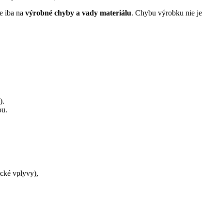
e iba na
výrobné chyby a vady materiálu
. Chybu výrobku nie je
).
ou.
cké vplyvy),