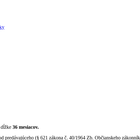
šky
 dĺžke
36 mesiacov.
d predávajúceho (§ 621 zákona č. 40/1964 Zb. Občianskeho zákonníka