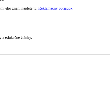
m jeho znení nájdete tu:
Reklamačný poriadok
py a edukačné články.