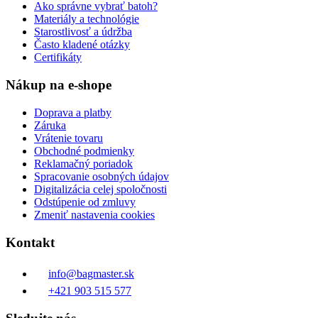
Ako správne vybrať batoh?
Materiály a technológie
Starostlivosť a údržba
Často kladené otázky
Certifikáty
Nákup na e-shope
Doprava a platby
Záruka
Vrátenie tovaru
Obchodné podmienky
Reklamačný poriadok
Spracovanie osobných údajov
Digitalizácia celej spoločnosti
Odstúpenie od zmluvy
Zmeniť nastavenia cookies
Kontakt
info@bagmaster.sk
+421 903 515 577