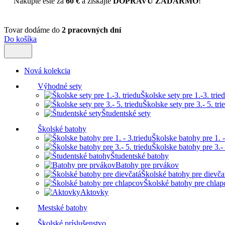
Nakúpte ešte za
60 €
a získajte
DOPRAVU ZADARMO
!
Tovar dodáme do
2 pracovných dní
Do košíka
Nová kolekcia
Výhodné sety
Školske sety pre 1.-3. trie
Školske sety pre 3.- 5. tri
Študentské sety
Školské batohy
Školske batohy pre 1. -
Školske batohy pre 3.- 
Študentské batohy
Batohy pre prvákov
Školské batohy pre dievča
Školské batohy pre chlap
Aktovky
Mestské batohy
Školské príslušenstvo