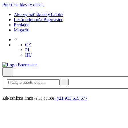
Prejsť na hlavný obsah
Ako vybrať školský batoh?
Lekár odporúča Bagmaster
Predajne
Magazín
sk
CZ
PL
HU
Zákaznícka linka
+421 903 515 577
(8:00-16:00)