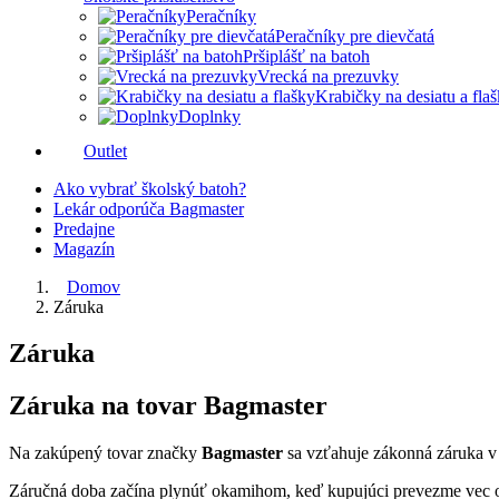
Peračníky
Peračníky pre dievčatá
Pršiplášť na batoh
Vrecká na prezuvky
Krabičky na desiatu a fla
Doplnky
Outlet
Ako vybrať školský batoh?
Lekár odporúča Bagmaster
Predajne
Magazín
Domov
Záruka
Záruka
Záruka na tovar Bagmaster
Na zakúpený tovar značky
Bagmaster
sa vzťahuje zákonná záruka v
Záručná doba začína plynúť okamihom, keď kupujúci prevezme vec o