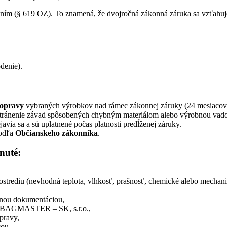
ím (§ 619 OZ). To znamená, že dvojročná zákonná záruka sa vzťahuj
denie).
 opravy
vybraných výrobkov nad rámec zákonnej záruky (24 mesiacov
tránenie závad spôsobených chybným materiálom alebo výrobnou vad
ejavia sa a sú uplatnené počas platnosti predĺženej záruky.
podľa
Občianskeho zákonníka
.
nuté:
trediu (nevhodná teplota, vlhkosť, prašnosť, chemické alebo mechani
enou dokumentáciou,
a) BAGMASTER – SK, s.r.o.,
pravy,
ou.