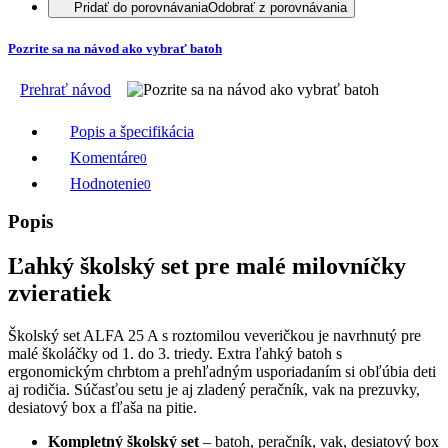
Pridať do porovnávania
Odobrať z porovnávania
Pozrite sa na návod ako vybrať batoh
Prehrať návod
Popis a špecifikácia
Komentáre
0
Hodnotenie
0
Popis
Ľahký školský set pre malé milovníčky
zvieratiek
Školský set ALFA 25 A s roztomilou veveričkou je navrhnutý pre
malé školáčky od 1. do 3. triedy. Extra ľahký batoh s
ergonomickým chrbtom a prehľadným usporiadaním si obľúbia deti
aj rodičia. Súčasťou setu je aj zladený peračník, vak na prezuvky,
desiatový box a fľaša na pitie.
Kompletný školský set
– batoh, peračník, vak, desiatový box