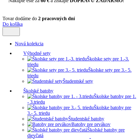
Nakúpte ešte za
60 €
a získajte
DOPRAVU ZADARMO
!
Tovar dodáme do
2 pracovných dní
Do košíka
Nová kolekcia
Výhodné sety
Školske sety pre 1.-3.
triedu
Školske sety pre 3.- 5.
triedu
Študentské sety
Školské batohy
Školske batohy pre 1.
- 3.triedu
Školske batohy pre
3.- 5. triedu
Študentské batohy
Batohy pre prvákov
Školské batohy pre
dievčatá