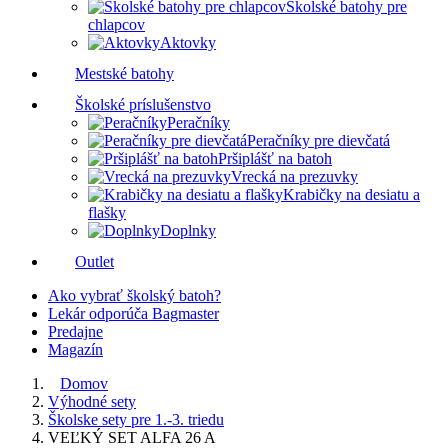
Školské batohy pre
chlapcov
Aktovky
Mestské batohy
Školské príslušenstvo
Peračníky
Peračníky pre dievčatá
Pršiplášť na batoh
Vrecká na prezuvky
Krabičky na desiatu a
flašky
Doplnky
Outlet
Ako vybrať školský batoh?
Lekár odporúča Bagmaster
Predajne
Magazín
Domov
Výhodné sety
Školske sety pre 1.-3. triedu
VEĽKÝ SET ALFA 26 A