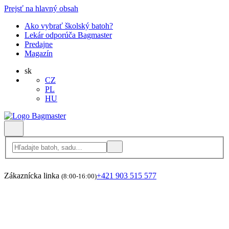
Prejsť na hlavný obsah
Ako vybrať školský batoh?
Lekár odporúča Bagmaster
Predajne
Magazín
sk
CZ
PL
HU
Zákaznícka linka
+421 903 515 577
(8:00-16:00)