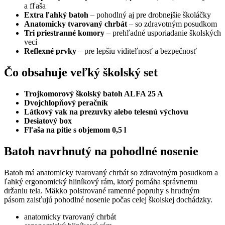
a fľaša
Extra ľahký batoh
– pohodlný aj pre drobnejšie školáčky
Anatomicky tvarovaný chrbát
– so zdravotným posudkom
Tri priestranné komory
– prehľadné usporiadanie školských
vecí
Reflexné prvky
– pre lepšiu viditeľnosť a bezpečnosť
Čo obsahuje veľký školský set
Trojkomorový školský batoh ALFA 25 A
Dvojchlopňový peračník
Látkový vak na prezuvky alebo telesnú výchovu
Desiatový box
Fľaša na pitie s objemom 0,5 l
Batoh navrhnutý na pohodlné nosenie
Batoh má anatomicky tvarovaný chrbát so zdravotným posudkom a
ľahký ergonomický hliníkový rám, ktorý pomáha správnemu
držaniu tela. Mäkko polstrované ramenné popruhy s hrudným
pásom zaisťujú pohodlné nosenie počas celej školskej dochádzky.
anatomicky tvarovaný chrbát