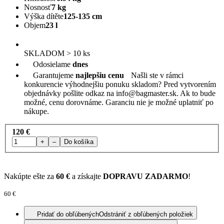
Nosnosť
7 kg
Výška dítěte
125-135 cm
Objem
23 l
SKLADOM > 10 ks
Odosielame
dnes
Garantujeme
najlepšiu cenu
Našli ste v rámci
konkurencie výhodnejšiu ponuku skladom? Pred vytvorením
objednávky pošlite odkaz na
info@bagmaster.sk
. Ak to bude
možné, cenu dorovnáme. Garanciu nie je možné uplatniť po
nákupe.
120 €
+
–
Do košíka
Nakúpte ešte za
60 €
a získajte
DOPRAVU ZADARMO
!
60 €
Pridať do obľúbených
Odstrániť z obľúbených položiek