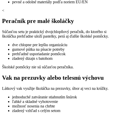
pevné a odolné materiály podľa noriem EÚ/EN
<
Peračník pre malé školáčky
Súčasťou setu je praktický dvojchlopňový peračník, do ktorého si
školáčka prehľadne uloží pastelky, perá aj ďalšie školské pomôcky.
dve chlopne pre lepšiu organizáciu
gumové pútka na písacie potreby
prehľadné usporiadanie pomôcok
zladený dizajn s batohom
Školské pomôcky nie sú súčasťou peračníka.
Vak na prezuvky alebo telesnú výchovu
Látkový vak využije školáčka na prezuvky, úbor aj veci na krúžky.
jednoduché zatváranie stiahnutím šnúrok
ľahké a skladné vyhotovenie
možnosť nosenia na chrbte
zladený vzhľad s celým setom