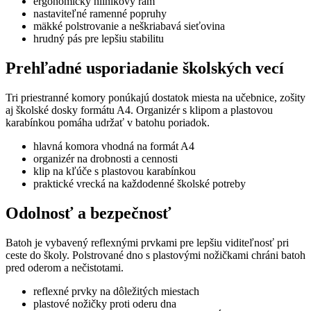
ergonomický hliníkový rám
nastaviteľné ramenné popruhy
mäkké polstrovanie a neškriabavá sieťovina
hrudný pás pre lepšiu stabilitu
Prehľadné usporiadanie školských vecí
Tri priestranné komory ponúkajú dostatok miesta na učebnice, zošity
aj školské dosky formátu A4. Organizér s klipom a plastovou
karabínkou pomáha udržať v batohu poriadok.
hlavná komora vhodná na formát A4
organizér na drobnosti a cennosti
klip na kľúče s plastovou karabínkou
praktické vrecká na každodenné školské potreby
Odolnosť a bezpečnosť
Batoh je vybavený reflexnými prvkami pre lepšiu viditeľnosť pri
ceste do školy. Polstrované dno s plastovými nožičkami chráni batoh
pred oderom a nečistotami.
reflexné prvky na dôležitých miestach
plastové nožičky proti oderu dna