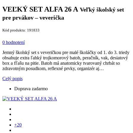
VEĽKÝ SET ALFA 26 A
Veľký školský set
pre prvákov – veverička
Kód produktu: 191833
0 hodnotení
Jemný školský set s veveričkou pre malé školáčky od 1. do 3. triedy
obsahuje extra ľahký trojkomorový batoh, peračník, vak, desiatový
box a fľašu na pitie. Batoh má anatomicky tvarovaný chrbát so
zdravotným posudkom, reflexné prvky, organizér aj…
Celý popis
Doprava zadarmo
+20