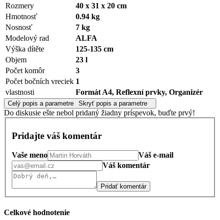
Rozmery
40 x 31 x 20 cm
Hmotnosť
0.94 kg
Nosnosť
7 kg
Modelový rad
ALFA
Výška dítěte
125-135 cm
Objem
23 l
Počet komôr
3
Počet bočních vreciek
1
vlastnosti
Formát A4, Reflexní prvky, Organizér
Celý popis a parametre
Skryť popis a parametre
Do diskusie ešte nebol pridaný žiadny príspevok, buďte prvý!
Pridajte váš komentár
Vaše meno
Váš e-mail
Váš komentár
Pridať komentár
Celkové hodnotenie