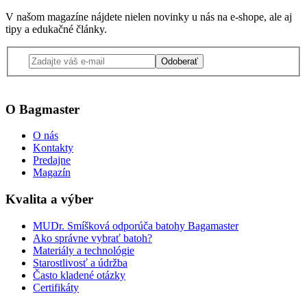
V našom magazíne nájdete nielen novinky u nás na e-shope, ale aj
tipy a edukačné články.
Odoberať
O Bagmaster
O nás
Kontakty
Predajne
Magazín
Kvalita a výber
MUDr. Smíšková odporúča batohy Bagamaster
Ako správne vybrať batoh?
Materiály a technológie
Starostlivosť a údržba
Často kladené otázky
Certifikáty