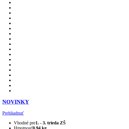
NOVINKY
Prehliadnuť
Vhodné pre
1. - 3. trieda ZŠ
Hmotnosť
0.94 kg