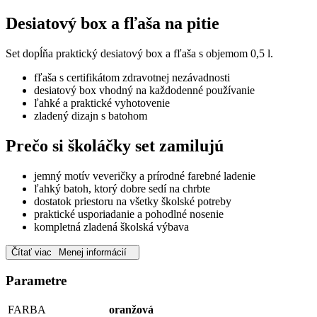
Desiatový box a fľaša na pitie
Set dopĺňa praktický desiatový box a fľaša s objemom 0,5 l.
fľaša s certifikátom zdravotnej nezávadnosti
desiatový box vhodný na každodenné používanie
ľahké a praktické vyhotovenie
zladený dizajn s batohom
Prečo si školáčky set zamilujú
jemný motív veveričky a prírodné farebné ladenie
ľahký batoh, ktorý dobre sedí na chrbte
dostatok priestoru na všetky školské potreby
praktické usporiadanie a pohodlné nosenie
kompletná zladená školská výbava
Čítať viac
Menej informácií
Parametre
FARBA
oranžová