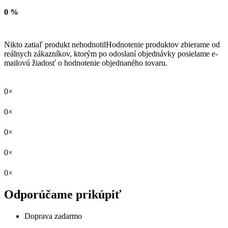
0 %
Nikto zatiaľ produkt nehodnotil
Hodnotenie produktov zbierame od
reálnych zákazníkov, ktorým po odoslaní objednávky posielame e-
mailovú žiadosť o hodnotenie objednaného tovaru.
0×
0×
0×
0×
0×
Odporúčame prikúpiť
Doprava zadarmo