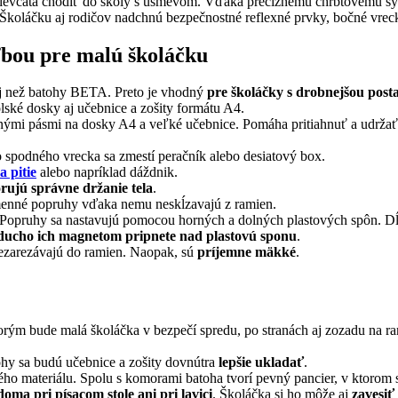
včatá chodiť do školy s úsmevom. Vďaka precíznemu chrbtovému sys
edy. Školáčku aj rodičov nadchnú bezpečnostné reflexné prvky, bočné vre
ľbou pre malú školáčku
j než batohy BETA. Preto je vhodný
pre školáčky s drobnejšou post
lské dosky aj učebnice a zošity formátu A4.
nými pásmi na dosky A4 a veľké učebnice. Pomáha pritiahnuť a udržať
o spodného vrecka sa zmestí peračník alebo desiatový box.
a pitie
alebo napríklad dáždnik.
rujú správne držanie tela
.
amenné popruhy vďaka nemu neskĺzavajú z ramien.
 Popruhy sa nastavujú pomocou horných a dolných plastových spôn. Dĺž
ducho ich magnetom pripnete nad plastovú sponu
.
nezarezávajú do ramien. Naopak, sú
príjemne mäkké
.
orým bude malá školáčka v bezpečí spredu, po stranách aj zozadu na 
ohy sa budú učebnice a zošity dovnútra
lepšie ukladať
.
ého materiálu. Spolu s komorami batoha tvorí pevný pancier, v ktorom
oma pri písacom stole ani pri lavici
. Školáčka si ho môže aj
zavesiť