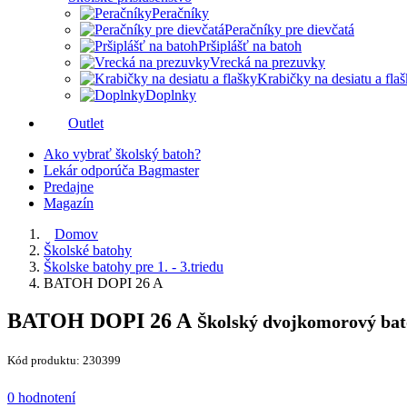
Peračníky
Peračníky pre dievčatá
Pršiplášť na batoh
Vrecká na prezuvky
Krabičky na desiatu a fla
Doplnky
Outlet
Ako vybrať školský batoh?
Lekár odporúča Bagmaster
Predajne
Magazín
Domov
Školské batohy
Školske batohy pre 1. - 3.triedu
BATOH DOPI 26 A
BATOH DOPI 26 A
Školský dvojkomorový bat
Kód produktu: 230399
0 hodnotení