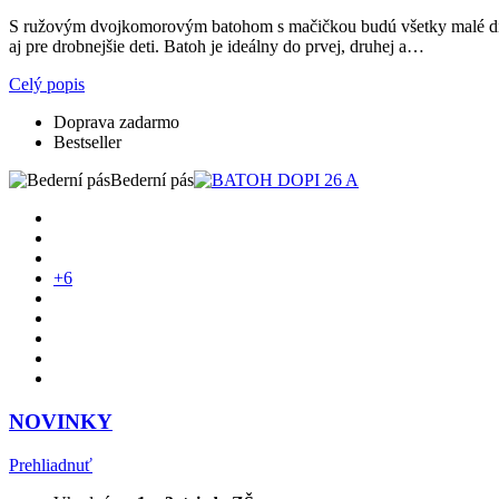
S ružovým dvojkomorovým batohom s mačičkou budú všetky malé die
aj pre drobnejšie deti. Batoh je ideálny do prvej, druhej a…
Celý popis
Doprava zadarmo
Bestseller
Bederní pás
+6
NOVINKY
Prehliadnuť