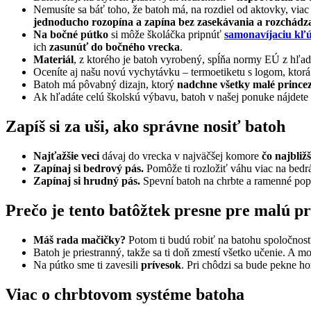
Nemusíte sa báť toho, že batoh má, na rozdiel od aktovky, via
jednoducho rozopína a zapína bez zasekávania a rozchádza
Na bočné pútko
si môže školáčka pripnúť
samonavíjaciu kľ
ich
zasunúť do bočného vrecka
.
Materiál
, z ktorého je batoh vyrobený, spĺňa normy EÚ z hľad
Oceníte aj našu novú vychytávku – termoetiketu s logom, ktor
Batoh má pôvabný dizajn, ktorý
nadchne všetky malé prince
Ak hľadáte celú školskú výbavu, batoh v našej ponuke nájdete
Zapíš si za uši, ako správne nosiť batoh
Najťažšie veci
dávaj do vrecka v najväčšej komore
čo najbliž
Zapínaj si bedrový pás.
Pomôže ti rozložiť váhu viac na bedr
Zapínaj si hrudný pás.
Spevní batoh na chrbte a ramenné pop
Prečo je tento batôžtek presne pre malú pr
Máš rada mačičky?
Potom ti budú robiť na batohu spoločnos
Batoh je priestranný, takže sa ti doň zmestí všetko učenie. A 
Na pútko sme ti zavesili
prívesok
. Pri chôdzi sa bude pekne ho
Viac o chrbtovom systéme batoha