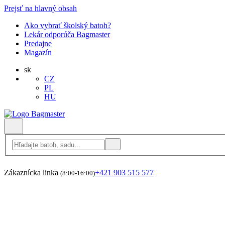
Prejsť na hlavný obsah
Ako vybrať školský batoh?
Lekár odporúča Bagmaster
Predajne
Magazín
sk
CZ
PL
HU
Zákaznícka linka
+421 903 515 577
(8:00-16:00)