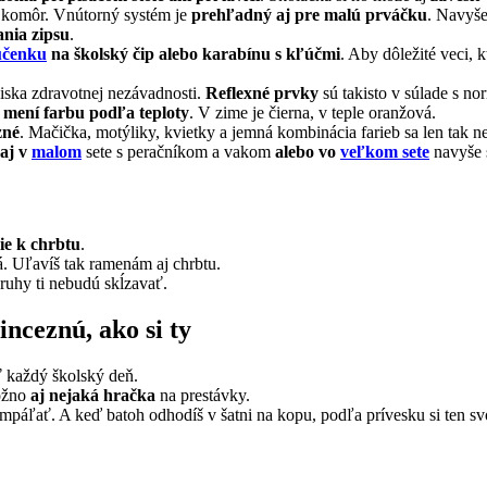
c komôr. Vnútorný systém je
prehľadný aj pre malú prváčku
. Navyš
nia zipsu
.
účenku
na školský čip alebo karabínu s kľúčmi
. Aby dôležité veci, k
iska zdravotnej nezávadnosti.
Reflexné prvky
sú takisto v súlade s n
á
mení farbu podľa teploty
. V zime je čierna, v teple oranžová.
zné
. Mačička, motýliky, kvietky a jemná kombinácia farieb sa len tak 
aj v
malom
sete s peračníkom a vakom
alebo vo
veľkom sete
navyše 
šie k chrbtu
.
á. Uľavíš tak ramenám aj chrbtu.
ruhy ti nebudú skĺzavať.
inceznú, ako si ty
ť každý školský deň.
možno
aj nejaká hračka
na prestávky.
mpáľať. A keď batoh odhodíš v šatni na kopu, podľa prívesku si ten sv