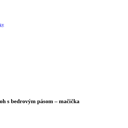
šky
oh s bedrovým pásom – mačička