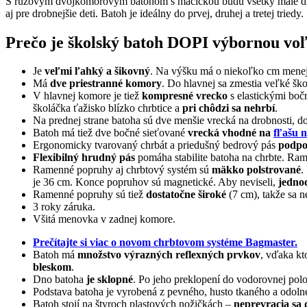
S ružovým dvojkomorovým batohom s mačičkou budú všetky malé die
aj pre drobnejšie deti. Batoh je ideálny do prvej, druhej a tretej tri
Prečo je školský batoh DOPI výbornou vo
Je
veľmi ľahký a šikovný
. Na výšku má o niekoľko cm mene
Má
dve priestranné komory
. Do hlavnej sa zmestia veľké ško
V hlavnej komore je tiež
kompresné vrecko
s elastickými boč
školáčka ťažisko blízko chrbtice a
pri chôdzi sa nehrbí
.
Na prednej strane batoha sú dve menšie vrecká na drobnosti, d
Batoh má tiež dve bočné sieťované
vrecká vhodné na
fľašu n
Ergonomicky tvarovaný chrbát a priedušný bedrový pás
podpo
Flexibilný hrudný pás
pomáha stabilite batoha na chrbte. R
Ramenné popruhy aj chrbtový systém sú
mäkko polstrované
.
je 36 cm. Konce popruhov sú magnetické. Aby neviseli,
jedno
Ramenné popruhy sú tiež
dostatočne široké
(7 cm), takže sa 
3 roky záruka.
Všitá menovka v zadnej komore.
Prečítajte si viac o novom chrbtovom systéme Bagmaster.
Batoh má
množstvo výrazných reflexných prvkov
, vďaka kt
bleskom
.
Dno batoha
je sklopné
. Po jeho preklopení do vodorovnej pol
Podstava batoha je vyrobená z pevného, husto tkaného a odoln
Batoh stojí na štyroch plastových nožičkách –
neprevracia sa d