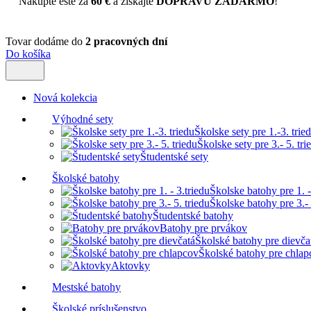
Nakúpte ešte za
60 €
a získajte
DOPRAVU ZADARMO
!
Tovar dodáme do
2 pracovných dní
Do košíka
Nová kolekcia
Výhodné sety
Školske sety pre 1.-3. trie
Školske sety pre 3.- 5. tri
Študentské sety
Školské batohy
Školske batohy pre 1. -
Školske batohy pre 3.- 
Študentské batohy
Batohy pre prvákov
Školské batohy pre dievča
Školské batohy pre chlap
Aktovky
Mestské batohy
Školské príslušenstvo