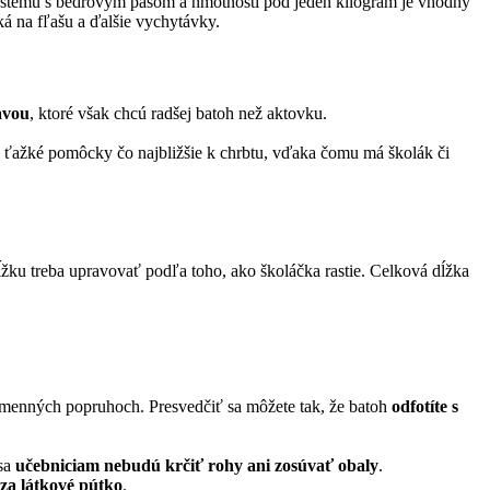
tému s bedrovým pásom a hmotnosti pod jeden kilogram je vhodný
cká na fľašu a ďalšie vychytávky.
avou
, ktoré však chcú radšej batoh než aktovku.
 ťažké pomôcky čo najbližšie k chrbtu, vďaka čomu má školák či
ku treba upravovať podľa toho, ako školáčka rastie. Celková dĺžka
ramenných popruhoch. Presvedčiť sa môžete tak, že batoh
odfotíte s
 sa
učebniciam nebudú krčiť rohy ani zosúvať obaly
.
 za látkové pútko
.