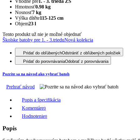
Vhodné pre
1. - 3. trieda ZŠ
Hmotnosť
0.98 kg
Nosnosť
7 kg
Výška dítěte
115-125 cm
Objem
23 l
Tento produkt už nie je možné objednať
Školske batohy pre 1. - 3.triedu
Nová kolekcia
Pridať do obľúbených
Odstrániť z obľúbených položiek
Pridať do porovnávania
Odobrať z porovnávania
Pozrite sa na návod ako vybrať batoh
Prehrať návod
Popis a špecifikácia
Komentáre
0
Hodnotenie
0
Popis