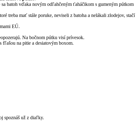
e sa batoh vďaka novým odľahčeným ťaháčikom s gumeným pútkom
toré treba mať stále poruke, neviseli z batoha a nelákali zlodejov, stačí
ormami EÚ.
neopozerajú. Na bočnom pútku visí prívesok.
s fľašou na pitie a desiatovým boxom.
oj spoznáš už z diaľky.