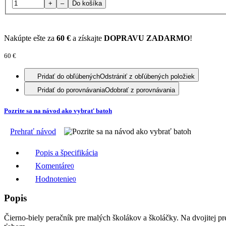
+
–
Do košíka
Nakúpte ešte za
60 €
a získajte
DOPRAVU ZADARMO
!
60 €
Pridať do obľúbených
Odstrániť z obľúbených položiek
Pridať do porovnávania
Odobrať z porovnávania
Pozrite sa na návod ako vybrať batoh
Prehrať návod
Popis a špecifikácia
Komentáre
0
Hodnotenie
0
Popis
Čierno-biely peračník pre malých školákov a školáčky. Na dvojitej p