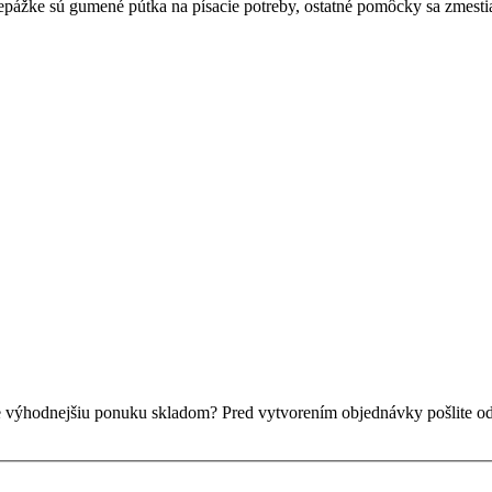
repážke sú gumené pútka na písacie potreby, ostatné pomôcky sa zmesti
ie výhodnejšiu ponuku skladom? Pred vytvorením objednávky pošlite o