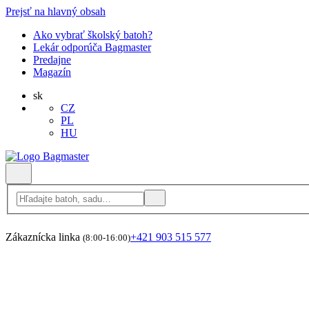
Prejsť na hlavný obsah
Ako vybrať školský batoh?
Lekár odporúča Bagmaster
Predajne
Magazín
sk
CZ
PL
HU
Zákaznícka linka
+421 903 515 577
(8:00-16:00)