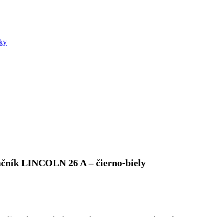
šky
ačník LINCOLN 26 A – čierno-biely