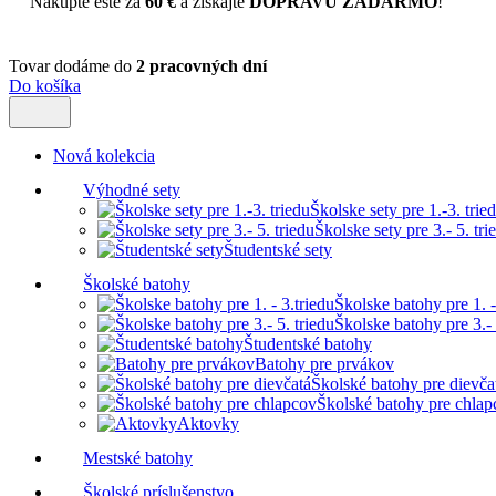
Nakúpte ešte za
60 €
a získajte
DOPRAVU ZADARMO
!
Tovar dodáme do
2 pracovných dní
Do košíka
Nová kolekcia
Výhodné sety
Školske sety pre 1.-3. trie
Školske sety pre 3.- 5. tri
Študentské sety
Školské batohy
Školske batohy pre 1. -
Školske batohy pre 3.- 
Študentské batohy
Batohy pre prvákov
Školské batohy pre dievča
Školské batohy pre chlap
Aktovky
Mestské batohy
Školské príslušenstvo