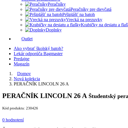
Peračníky
Peračníky pre dievčatá
Pršiplášť na batoh
Vrecká na prezuvky
Krabičky na desiatu a fla
Doplnky
Outlet
Ako vybrať školský batoh?
Lekár odporúča Bagmaster
Predajne
Magazín
Domov
Nová kolekcia
PERAČNÍK LINCOLN 26 A
PERAČNÍK LINCOLN 26 A
Študentský per
Kód produktu: 230426
0 hodnotení