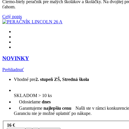
Čierno-biely peračník pre malých školákov a školáčky. Na dvojitej p
ťahom.
Celý popis
NOVINKY
Prehliadnuť
Vhodné pre
2. stupeň ZŠ, Stredná škola
SKLADOM > 10 ks
Odosielame
dnes
Garantujeme
najlepšiu cenu
Našli ste v rámci konkurenc
Garanciu nie je možné uplatniť po nákupe.
16 €