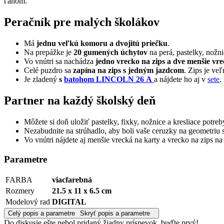
ťahom.
Peračník pre malých školákov
Má
jednu veľkú komoru a dvojitú priečku
.
Na prepážke je
20 gumených úchytov
na perá, pastelky, nož
Vo vnútri sa nachádza
jedno vrecko na zips a dve menšie vre
Celé puzdro sa
zapína na zips s jedným jazdcom
. Zips je ve
Je zladený
s
batohom LINCOLN 26 A
a nájdete ho aj v
sete
.
Partner na každý školský deň
Môžete si doň uložiť pastelky, fixky, nožnice a kresliace potreb
Nezabudnite na strúhadlo, aby boli vaše ceruzky na geometriu st
Vo vnútri nájdete aj menšie vrecká na karty a vrecko na zips na 
Parametre
FARBA
viacfarebná
Rozmery
21.5 x 11 x 6.5 cm
Modelový rad
DIGITAL
Celý popis a parametre
Skryť popis a parametre
Do diskusie ešte nebol pridaný žiadny príspevok, buďte prvý!