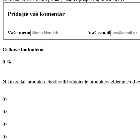
Pridajte váš komentár
Vaše meno
Váš e-mail
Celkové hodnotenie
0 %
Nikto zatiaľ produkt nehodnotil
Hodnotenie produktov zbierame od re
0×
0×
0×
0×