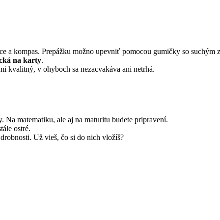
nice a kompas. Prepážku možno upevniť pomocou gumičky so suchým 
cká na karty
.
ľmi kvalitný, v ohyboch sa nezacvakáva ani netrhá.
y. Na matematiku, ale aj na maturitu budete pripravení.
ále ostré.
drobnosti. Už vieš, čo si do nich vložíš?