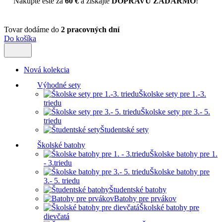
Nakúpte ešte za
60 €
a získajte
DOPRAVU ZADARMO
!
Tovar dodáme do
2 pracovných dní
Do košíka
Nová kolekcia
Výhodné sety
Školske sety pre 1.-3.
triedu
Školske sety pre 3.- 5.
triedu
Študentské sety
Školské batohy
Školske batohy pre 1.
- 3.triedu
Školske batohy pre
3.- 5. triedu
Študentské batohy
Batohy pre prvákov
Školské batohy pre
dievčatá