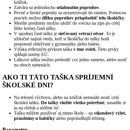
krúžok.
Zatvára sa jednoducho
utiahnutím popruhov
.
Pevné a široké popruhy sa nezarezávajú do ramien. Pomocou
praciek možno
dĺžku popruhov prispôsobiť telu školáčky
.
Menšie predmety možno uložiť do vrecka na zips po celej
šírke hornej časti tašky.
V spodnej časti tašky je
sieťovaný vetrací otvor
. To je
užitočné najmä vtedy, keď si školáčka do tašky hodí
prepotené oblečenie z gymnastiky alebo baletu.
Vďaka reflexným prvkom taška
v tme svieti
. Tieto prvky
spĺňajú normy EÚ.
Látkovú tašku možno prehodiť cez jedno rameno, alebo nosiť
na oboch ramenách.
AKO TI TÁTO TAŠKA SPRÍJEMNÍ
ŠKOLSKÉ DNI?
Na telesnú výchovu, alebo na krúžok nemusíte nosiť celú
školskú tašku.
Do tašky vložíte všetko potrebné
, nasadíte si
ju na chrbát a môžete ísť.
Tašku môžete používať aj mimo školy – na
víkendový výlet,
prázdniny u babičky
alebo popoludňajší tréning.
Parametre