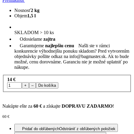
Prehliadnuť
Nosnosť
2 kg
Objem
1,5 l
SKLADOM > 10 ks
Odosielame
zajtra
Garantujeme
najlepšiu cenu
Našli ste v rámci
konkurencie výhodnejšiu ponuku skladom? Pred vytvorením
objednávky pošlite odkaz na
info@bagmaster.sk
. Ak to bude
možné, cenu dorovnáme. Garanciu nie je možné uplatniť po
nákupe.
14 €
+
–
Do košíka
Nakúpte ešte za
60 €
a získajte
DOPRAVU ZADARMO
!
60 €
Pridať do obľúbených
Odstrániť z obľúbených položiek