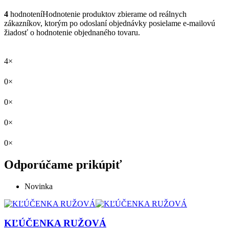
4
hodnotení
Hodnotenie produktov zbierame od reálnych
zákazníkov, ktorým po odoslaní objednávky posielame e-mailovú
žiadosť o hodnotenie objednaného tovaru.
4×
0×
0×
0×
0×
Odporúčame prikúpiť
Novinka
KĽÚČENKA RUŽOVÁ