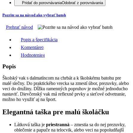
Pridať do porovnávania
Odobrať z porovnávania
Pozrite sa na návod ako vybrať batoh
Prehrať návod
Popis a špecifikácia
Komentáre
0
Hodnotenie
4
Popis
Školský vak s dalmatíncom na chrbát a k školskému batohu pre
malé slečny. Do praktického vrecka sa zmestí úbor, prezuvky, alebo
veci do družiny. Dĺžku ramenných popruhov je možné jednoducho
nastaviť. Dievčenský vak má reflexné prvky a sieťové odvetranie,
možno ho využiť aj na šport.
Elegantná taška pre malú školáčku
Látková taška je
priestranná
– zmestia sa do nej prezuvky,
oblečenie a papuče na telocvik, alebo veci na popoludňajší