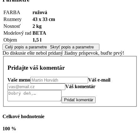
FARBA
ružová
Rozmery
43 x 33 cm
Nosnosť
2 kg
Modelový rad
BETA
Objem
1,5 l
Celý popis a parametre
Skryť popis a parametre
Do diskusie ešte nebol pridaný žiadny príspevok, buďte prvý!
Pridajte váš komentár
Vaše meno
Váš e-mail
Váš komentár
Pridať komentár
Celkové hodnotenie
100 %