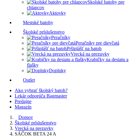
Školské batohy pre
chlapcov
Aktovky
Mestské batohy
Školské príslušenstvo
Peračníky
Peračníky pre dievčatá
Pršiplášť na batoh
Vrecká na prezuvky
Krabičky na desiatu a
flašky
Doplnky
Outlet
Ako vybrať školský batoh?
Lekár odporúča Bagmaster
Predajne
Magazín
Domov
Školské príslušenstvo
Vrecká na prezuvky
SÁČOK BETA 24 A