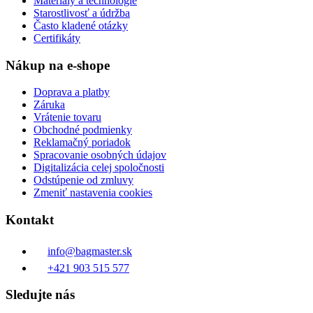
Materiály a technológie
Starostlivosť a údržba
Často kladené otázky
Certifikáty
Nákup na e-shope
Doprava a platby
Záruka
Vrátenie tovaru
Obchodné podmienky
Reklamačný poriadok
Spracovanie osobných údajov
Digitalizácia celej spoločnosti
Odstúpenie od zmluvy
Zmeniť nastavenia cookies
Kontakt
info@bagmaster.sk
+421 903 515 577
Sledujte nás