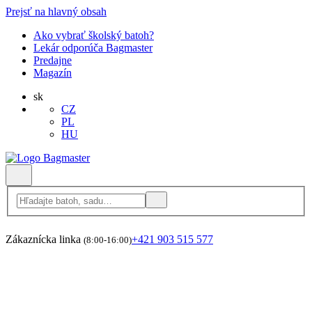
Prejsť na hlavný obsah
Ako vybrať školský batoh?
Lekár odporúča Bagmaster
Predajne
Magazín
sk
CZ
PL
HU
Zákaznícka linka
+421 903 515 577
(8:00-16:00)